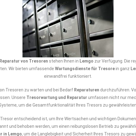
Reparatur von Tresoren
stehen Ihnen in
Lemgo
zur Verfügung. Die r
isten. Wir bieten umfassende
Wartungsdienste für Tresore
in ganz
Le
einwandfrei funktioniert.
 von Tresoren zu warten und bei Bedarf
Reparaturen
durchzuführen. Von
assen. Unsere
Tresorwartung und Reparatur
umfassen nicht nur mec
Systeme, um die Gesamtfunktionalität Ihres Tresors zu gewährleisten
er Tresor entscheidend ist, um Ihre Wertsachen und wichtigen Dokume
annt und behoben werden, um einen reibungslosen Betrieb zu gewährl
r in Lemgo
, um die Langlebigkeit und Sicherheit Ihres Tresors zu gew