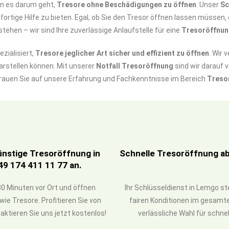
nn es darum geht,
Tresore ohne Beschädigungen zu öffnen
. Unser
Sc
fortige Hilfe zu bieten. Egal, ob Sie den Tresor öffnen lassen müsse
tehen – wir sind Ihre zuverlässige Anlaufstelle für eine
Tresoröffnu
zialisiert,
Tresore jeglicher Art sicher und effizient zu öffnen
. Wir 
arstellen können. Mit unserer
Notfall Tresoröffnung
sind wir darauf v
rauen Sie auf unsere Erfahrung und Fachkenntnisse im Bereich
Treso
ünstige Tresoröffnung in
Schnelle Tresoröffnung ab 
49 174 411 11 77 an.
0 Minuten vor Ort und öffnen
Ihr Schlüsseldienst in Lemgo st
ie Tresore. Profitieren Sie von
fairen Konditionen im gesamte
ktieren Sie uns jetzt kostenlos!
verlässliche Wahl für schne