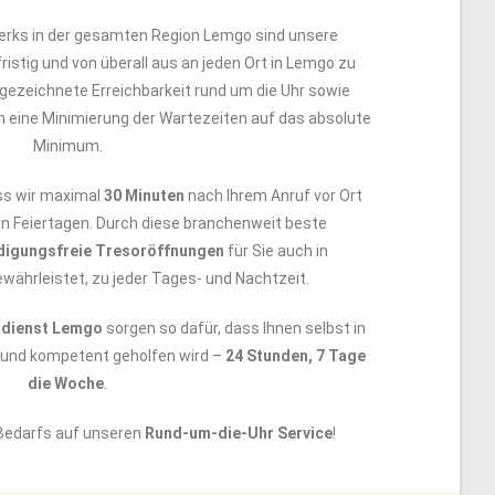
rks in der gesamten Region Lemgo sind unsere
fristig und von überall aus an jeden Ort in Lemgo zu
ezeichnete Erreichbarkeit rund um die Uhr sowie
 eine Minimierung der Wartezeiten auf das absolute
Minimum.
ss wir maximal
30 Minuten
nach Ihrem Anruf vor Ort
an Feiertagen. Durch diese branchenweit beste
digungsfreie Tresoröffnungen
für Sie auch in
währleistet, zu jeder Tages- und Nachtzeit.
ldienst Lemgo
sorgen so dafür, dass Ihnen selbst in
l und kompetent geholfen wird –
24 Stunden, 7 Tage
die Woche
.
 Bedarfs auf unseren
Rund-um-die-Uhr Service
!