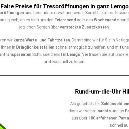
Faire Preise für Tresoröffnungen in ganz Lemgo
soröffnungen
sind besonders erwähnenswert. Somit bleibt professione
anz gleich, ob es sich um den
Feierabend
oder das
Wochenende
hande
jeglichen Sorgen über
versteckte Zusatzkosten
.
ren wir
kurze Warte- und Fahrtzeiten
. Damit sind wir für Sie in Notl
, Ihnen in
Dringlichkeitsfällen
schnellstmöglich zu helfen, und mit un
entransparenten
Schlüsseldienst in
Lemgo
. Vertrauen Sie auf unser
professionell zu lösen.
Rund-um-die-Uhr Hil
Als geschätzter
Schlüsseldien
dass wir selbst
nachts
und an
F
aus über
100 erfahrenen Part
schnell a