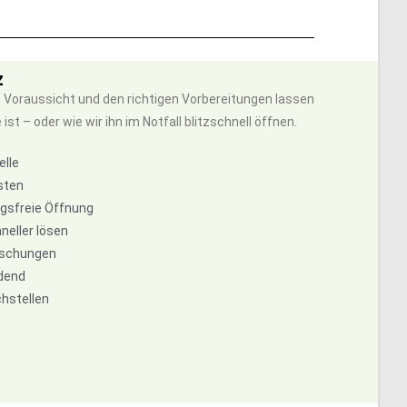
z
 Voraussicht und den richtigen Vorbereitungen lassen
t – oder wie wir ihn im Notfall blitzschnell öffnen.
elle
sten
ngsfreie Öffnung
neller lösen
raschungen
idend
chstellen