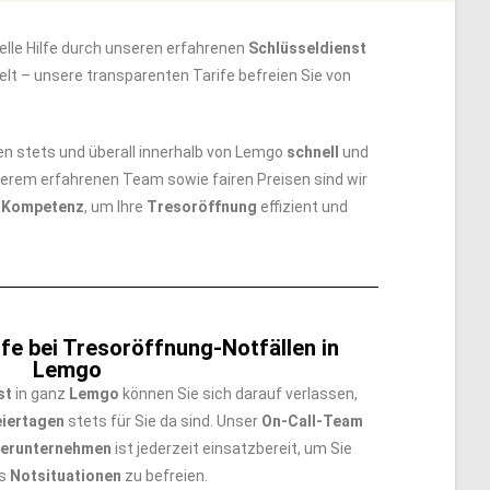
lle Hilfe durch unseren erfahrenen
Schlüsseldienst
lt – unsere transparenten Tarife befreien Sie von
agen stets und überall innerhalb von Lemgo
schnell
und
serem erfahrenen Team sowie fairen Preisen sind wir
e
Kompetenz
, um Ihre
Tresoröffnung
effizient und
fe bei Tresoröffnung-Notfällen in
Lemgo
st
in ganz
Lemgo
können Sie sich darauf verlassen,
eiertagen
stets für Sie da sind. Unser
On-Call-Team
nerunternehmen
ist jederzeit einsatzbereit, um Sie
us
Notsituationen
zu befreien.