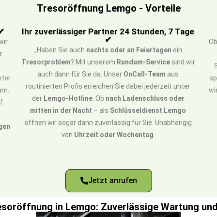
Tresoröffnung Lemgo - Vorteile
 ✔
Ihr zuverlässiger Partner 24 Stunden, 7 Tage
✔
wir
O
„Haben Sie auch
nachts oder an Feiertagen
ein
r
Tresorproblem
? Mit unserem
Rundum-Service
sind wir
auch dann für Sie da. Unser
OnCall-Team
aus
eter
sp
routinierten Profis erreichen Sie dabei jederzeit unter
um.
wi
der
Lemgo-Hotline
. Ob
nach Ladenschluss oder
uf
mitten in der Nacht
– als
Schlüsseldienst Lemgo
t
öffnen wir sogar dann zuverlässig für Sie. Unabhängig
gen
von
Uhrzeit oder Wochentag
.
Jetzt anrufen
esoröffnung in Lemgo: Zuverlässige Wartung un