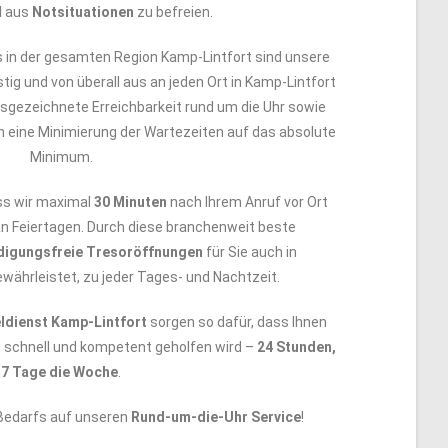
l aus
Notsituationen
zu befreien.
in der gesamten Region Kamp-Lintfort sind unsere
stig und von überall aus an jeden Ort in Kamp-Lintfort
gezeichnete Erreichbarkeit rund um die Uhr sowie
 eine Minimierung der Wartezeiten auf das absolute
Minimum.
ss wir maximal
30 Minuten
nach Ihrem Anruf vor Ort
an Feiertagen. Durch diese branchenweit beste
digungsfreie Tresoröffnungen
für Sie auch in
währleistet, zu jeder Tages- und Nachtzeit.
ldienst Kamp-Lintfort
sorgen so dafür, dass Ihnen
n schnell und kompetent geholfen wird –
24 Stunden,
7 Tage die Woche
.
 Bedarfs auf unseren
Rund-um-die-Uhr Service
!