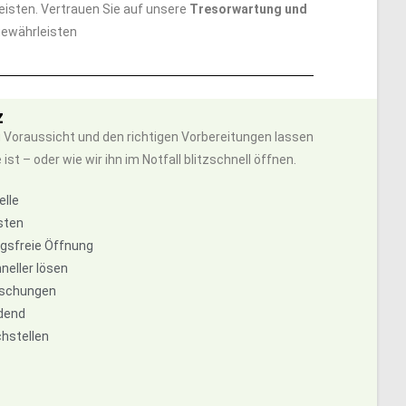
eisten. Vertrauen Sie auf unsere
Tresorwartung und
 gewährleisten
z
 Voraussicht und den richtigen Vorbereitungen lassen
t – oder wie wir ihn im Notfall blitzschnell öffnen.
elle
sten
ngsfreie Öffnung
neller lösen
raschungen
idend
chstellen