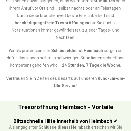
Sie können davon ausgehen, dass wir maximal
30 Minuten
nach
Ihrem Anruf vor Ort sind – selbst nachts oder an Feiertagen.
Durch diese branchenweit beste Erreichbarkeit sind
beschädigungsfreie Tresoröffnungen
für Sie auch in
Notsituationen immer gewährleistet, zu jeder Tages- und
Nachtzeit.
Wir als professioneller
Schlüsseldienst Heimbach
sorgen so
dafür, dass Ihnen selbst in schwierigen Situationen schnell und
kompetent geholfen wird –
24 Stunden, 7 Tage die Woche
.
Vertrauen Sie in Zeiten des Bedarfs auf unseren
Rund-um-die-
Uhr Service
!
Tresoröffnung Heimbach - Vorteile
Blitzschnelle Hilfe innerhalb von Heimbach ✔
Als engagierter
Schlüsseldienst Heimbach
erreichen wir Sie