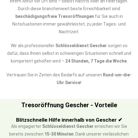
Ihrem Anruf vor Ort sind – selbst nachts oder an Feiertagen.
Durch diese branchenweit beste Erreichbarkeit sind
beschädigungsfreie Tresoröffnungen
für Sie auch in
Notsituationen immer gewährleistet, zu jeder Tages- und
Nachtzeit.
Wir als professioneller
Schlüsseldienst Gescher
sorgen so
dafür, dass Ihnen selbst in schwierigen Situationen schnell und
kompetent geholfen wird –
24 Stunden, 7 Tage die Woche
.
Vertrauen Sie in Zeiten des Bedarfs auf unseren
Rund-um-die-
Uhr Service
!
Tresoröffnung Gescher - Vorteile
Blitzschnelle Hilfe innerhalb von Gescher ✔
Als engagierter
Schlüsseldienst Gescher
erreichen wir Sie
bereits zwischen
15-30 Minuten
. Dank unserer verlässlichen