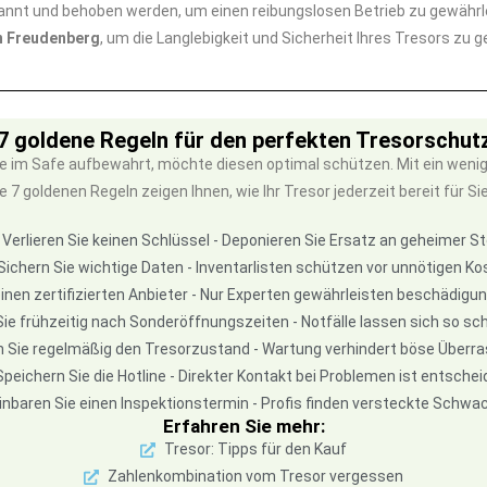
annt und behoben werden, um einen reibungslosen Betrieb zu gewährl
n Freudenberg
, um die Langlebigkeit und Sicherheit Ihres Tresors zu 
7 goldene Regeln für den perfekten Tresorschut
 im Safe aufbewahrt, möchte diesen optimal schützen. Mit ein wenig
goldenen Regeln zeigen Ihnen, wie Ihr Tresor jederzeit bereit für Sie is
Verlieren Sie keinen Schlüssel - Deponieren Sie Ersatz an geheimer St
Sichern Sie wichtige Daten - Inventarlisten schützen vor unnötigen Ko
inen zertifizierten Anbieter - Nur Experten gewährleisten beschädigu
ie frühzeitig nach Sonderöffnungszeiten - Notfälle lassen sich so sch
n Sie regelmäßig den Tresorzustand - Wartung verhindert böse Über
Speichern Sie die Hotline - Direkter Kontakt bei Problemen ist entsche
inbaren Sie einen Inspektionstermin - Profis finden versteckte Schwa
Erfahren Sie mehr:
Tresor: Tipps für den Kauf
Zahlenkombination vom Tresor vergessen