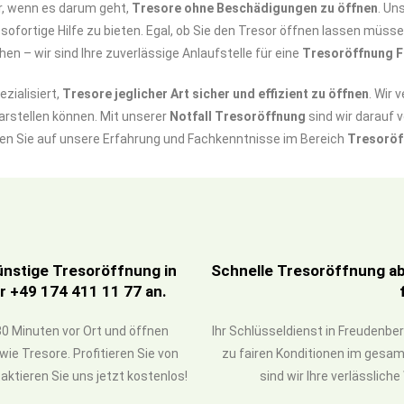
er, wenn es darum geht,
Tresore ohne Beschädigungen zu öffnen
. Un
sofortige Hilfe zu bieten. Egal, ob Sie den Tresor öffnen lassen müs
en – wir sind Ihre zuverlässige Anlaufstelle für eine
Tresoröffnung 
zialisiert,
Tresore jeglicher Art sicher und effizient zu öffnen
. Wir 
arstellen können. Mit unserer
Notfall Tresoröffnung
sind wir darauf v
en Sie auf unsere Erfahrung und Fachkenntnisse im Bereich
Tresoröf
ünstige Tresoröffnung in
Schnelle Tresoröffnung ab 
r +49 174 411 11 77 an.
0 Minuten vor Ort und öffnen
Ihr Schlüsseldienst in Freudenbe
ie Tresore. Profitieren Sie von
zu fairen Konditionen im gesa
ktieren Sie uns jetzt kostenlos!
sind wir Ihre verlässliche