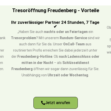
Tresoröffnung Freudenberg - Vorteile
Ihr zuverlässiger Partner 24 Stunden, 7 Tage
✔
O
„Haben Sie auch
nachts oder an Feiertagen
ein
Dank
Tresorproblem
? Mit unserem
Rundum-Service
sind wir
d
auch dann für Sie da. Unser
OnCall-Team
aus
sp
rer
routinierten Profis erreichen Sie dabei jederzeit unter
wi
ein
der
Freudenberg-Hotline
. Ob
nach Ladenschluss oder
en
mitten in der Nacht
– als
Schlüsseldienst
en.
Freudenberg
öffnen wir sogar dann zuverlässig für Sie.
Unabhängig von
Uhrzeit oder Wochentag
.
Jetzt anrufen