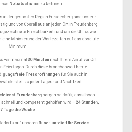
l aus
Notsituationen
zu befreien.
 in der gesamten Region Freudenberg sind unsere
istig und von überall aus an jeden Ort in Freudenberg
gezeichnete Erreichbarkeit rund um die Uhr sowie
 eine Minimierung der Wartezeiten auf das absolute
Minimum.
ss wir maximal
30 Minuten
nach Ihrem Anruf vor Ort
an Feiertagen. Durch diese branchenweit beste
digungsfreie Tresoröffnungen
für Sie auch in
währleistet, zu jeder Tages- und Nachtzeit.
eldienst Freudenberg
sorgen so dafür, dass Ihnen
n schnell und kompetent geholfen wird –
24 Stunden,
7 Tage die Woche
.
 Bedarfs auf unseren
Rund-um-die-Uhr Service
!