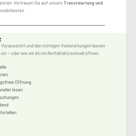
eisten. Vertrauen Sie auf unsere
Tresorwartung und
gewährleisten
z
 Voraussicht und den richtigen Vorbereitungen lassen
t – oder wie wir ihn im Notfall blitzschnell öffnen.
elle
sten
ngsfreie Öffnung
neller lösen
raschungen
idend
chstellen