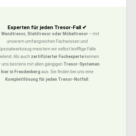
Experten für jeden Tresor-Fall ✔
b
Wandtresor, Stahltresor oder Möbeltresor
– mit
unserem umfangreichen Fachwissen und
Spezialwerkzeug meistern wir selbst knifflige Fälle
ielend. Als auch
zertifizierter Fachexperte
kennen
r uns bestens mit allen gängigen
Tresor-Systemen
hier in Freudenberg
aus. Sie finden bei uns eine
Komplettlösung für jeden Tresor-Notfall
.