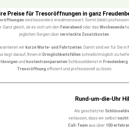
ire Preise für Tresoröffnungen in ganz Freudenb
soröffnungen
sind besonders erwähnenswert. Somit bleibt professione
. Ganz gleich, ob es sich um den
Feierabend
oder das
Wochenende
ha
jeglichen Sorgen über
versteckte Zusatzkosten
.
rantieren wir
kurze Warte- und Fahrtzeiten
. Damit sind wir für Sie i
us liegt darauf, Ihnen in
Dringlichkeitsfällen
schnellstmöglich zu helf
rlässigen
und
kostentransparenten
Schlüsseldienst in
Freudenberg
Tresoröffnung
effizient und professionell zu lösen.
Rund-um-die-Uhr Hil
Als geschätzter
Schlüsseldi
verlassen, dass wir selbst
nacht
Call-Team
aus über
100 erfahre