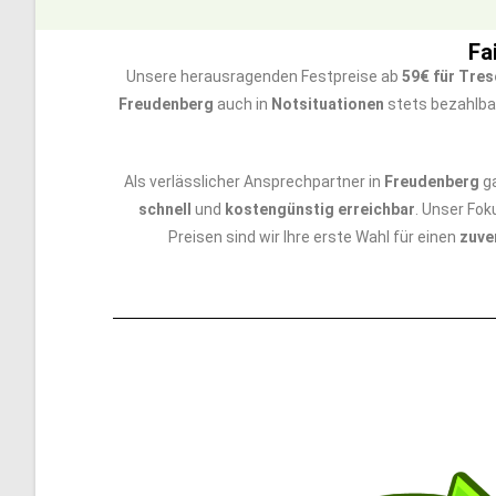
Fa
Unsere herausragenden Festpreise ab
59€ für Tre
Freudenberg
auch in
Notsituationen
stets bezahlbar
Als verlässlicher Ansprechpartner in
Freudenberg
ga
schnell
und
kostengünstig erreichbar
. Unser Fok
Preisen sind wir Ihre erste Wahl für einen
zuve