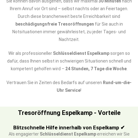
Sie können davon ausgehen, dass wir maximal
30 Minuten
nach
Ihrem Anruf vor Ort sind – selbst nachts oder an Feiertagen.
Durch diese branchenweit beste Erreichbarkeit sind
beschädigungsfreie Tresoröffnungen
für Sie auch in
Notsituationen immer gewährleistet, zu jeder Tages- und
Nachtzeit.
Wir als professioneller
Schlüsseldienst Espelkamp
sorgen so
dafür, dass Ihnen selbst in schwierigen Situationen schnell und
kompetent geholfen wird –
24 Stunden, 7 Tage die Woche
.
Vertrauen Sie in Zeiten des Bedarfs auf unseren
Rund-um-die-
Uhr Service
!
Tresoröffnung Espelkamp - Vorteile
Blitzschnelle Hilfe innerhalb von Espelkamp ✔
Als engagierter
Schlüsseldienst Espelkamp
erreichen wir Sie