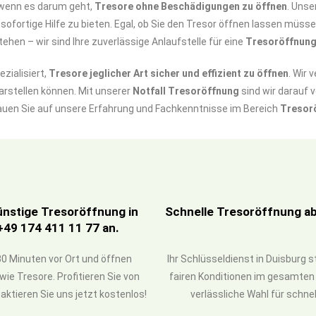
, wenn es darum geht,
Tresore ohne Beschädigungen zu öffnen
. Unse
sofortige Hilfe zu bieten. Egal, ob Sie den Tresor öffnen lassen müs
ehen – wir sind Ihre zuverlässige Anlaufstelle für eine
Tresoröffnung
zialisiert,
Tresore jeglicher Art sicher und effizient zu öffnen
. Wir 
arstellen können. Mit unserer
Notfall Tresoröffnung
sind wir darauf v
auen Sie auf unsere Erfahrung und Fachkenntnisse im Bereich
Tresor
ünstige Tresoröffnung in
Schnelle Tresoröffnung ab 
+49 174 411 11 77 an.
0 Minuten vor Ort und öffnen
Ihr Schlüsseldienst in Duisburg 
ie Tresore. Profitieren Sie von
fairen Konditionen im gesamten D
ktieren Sie uns jetzt kostenlos!
verlässliche Wahl für schne