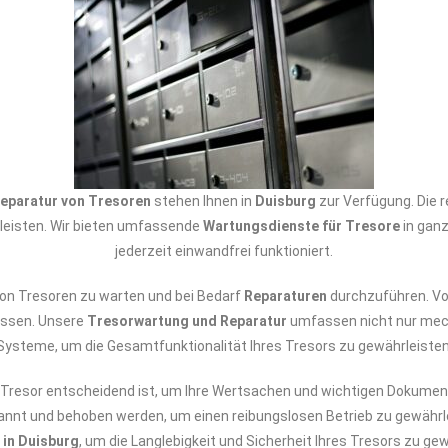
eparatur von Tresoren
stehen Ihnen in
Duisburg
zur Verfügung. Die
rleisten. Wir bieten umfassende
Wartungsdienste für Tresore
in gan
jederzeit einwandfrei funktioniert.
 von Tresoren zu warten und bei Bedarf
Reparaturen
durchzuführen. Von
assen. Unsere
Tresorwartung und Reparatur
umfassen nicht nur mec
Systeme, um die Gesamtfunktionalität Ihres Tresors zu gewährleisten
er Tresor entscheidend ist, um Ihre Wertsachen und wichtigen Dokume
annt und behoben werden, um einen reibungslosen Betrieb zu gewährl
 in Duisburg
, um die Langlebigkeit und Sicherheit Ihres Tresors zu ge