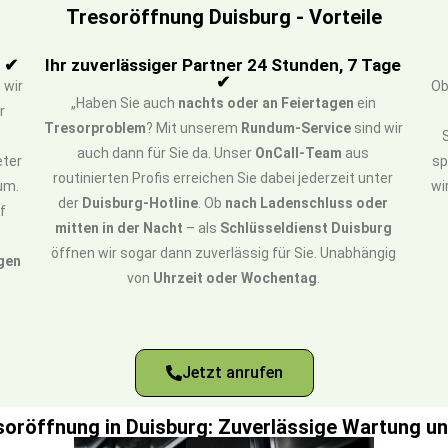
Tresoröffnung Duisburg - Vorteile
g ✔
Ihr zuverlässiger Partner 24 Stunden, 7 Tage
✔
 wir
O
„Haben Sie auch
nachts oder an Feiertagen
ein
r
Tresorproblem
? Mit unserem
Rundum-Service
sind wir
auch dann für Sie da. Unser
OnCall-Team
aus
eter
sp
routinierten Profis erreichen Sie dabei jederzeit unter
um.
wi
der
Duisburg-Hotline
. Ob
nach Ladenschluss oder
uf
mitten in der Nacht
– als
Schlüsseldienst Duisburg
t
öffnen wir sogar dann zuverlässig für Sie. Unabhängig
gen
von
Uhrzeit oder Wochentag
.
Jetzt anrufen
soröffnung in Duisburg: Zuverlässige Wartung u