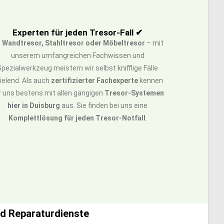
Experten für jeden Tresor-Fall ✔
b
Wandtresor, Stahltresor oder Möbeltresor
– mit
unserem umfangreichen Fachwissen und
Spezialwerkzeug meistern wir selbst knifflige Fälle
ielend. Als auch
zertifizierter Fachexperte
kennen
r uns bestens mit allen gängigen
Tresor-Systemen
hier in Duisburg
aus. Sie finden bei uns eine
Komplettlösung für jeden Tresor-Notfall
.
nd Reparaturdienste