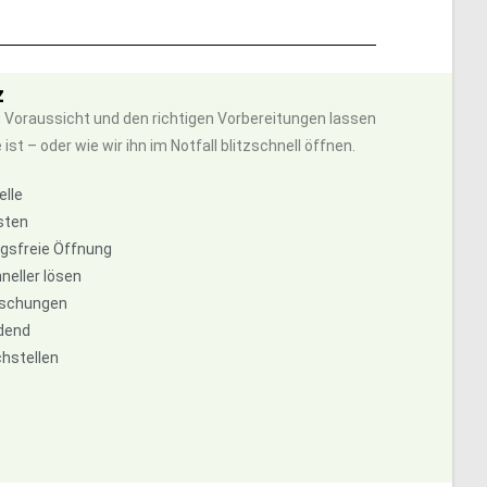
z
 Voraussicht und den richtigen Vorbereitungen lassen
t – oder wie wir ihn im Notfall blitzschnell öffnen.
elle
sten
ngsfreie Öffnung
neller lösen
raschungen
idend
chstellen