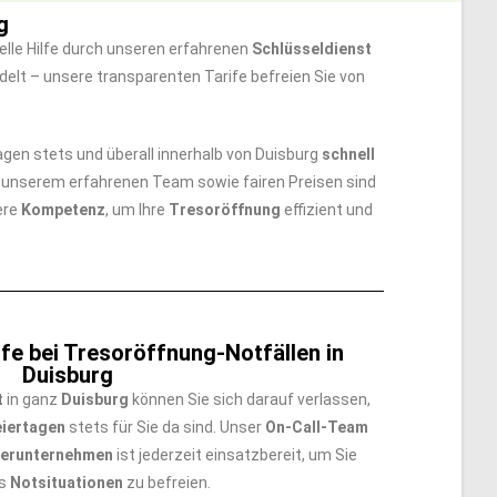
g
lle Hilfe durch unseren erfahrenen
Schlüsseldienst
elt – unsere transparenten Tarife befreien Sie von
tlagen stets und überall innerhalb von Duisburg
schnell
t unserem erfahrenen Team sowie fairen Preisen sind
ere
Kompetenz
, um Ihre
Tresoröffnung
effizient und
fe bei Tresoröffnung-Notfällen in
Duisburg
t
in ganz
Duisburg
können Sie sich darauf verlassen,
eiertagen
stets für Sie da sind. Unser
On-Call-Team
nerunternehmen
ist jederzeit einsatzbereit, um Sie
us
Notsituationen
zu befreien.