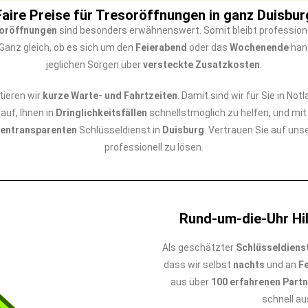
Faire Preise für Tresoröffnungen in ganz Duisbur
soröffnungen
sind besonders erwähnenswert. Somit bleibt professione
Ganz gleich, ob es sich um den
Feierabend
oder das
Wochenende
hand
jeglichen Sorgen über
versteckte Zusatzkosten
.
ieren wir
kurze Warte- und Fahrtzeiten
. Damit sind wir für Sie in No
rauf, Ihnen in
Dringlichkeitsfällen
schnellstmöglich zu helfen, und mi
entransparenten
Schlüsseldienst in
Duisburg
. Vertrauen Sie auf uns
professionell zu lösen.
Rund-um-die-Uhr Hil
Als geschätzter
Schlüsseldiens
dass wir selbst
nachts
und an
F
aus über
100 erfahrenen Part
schnell a