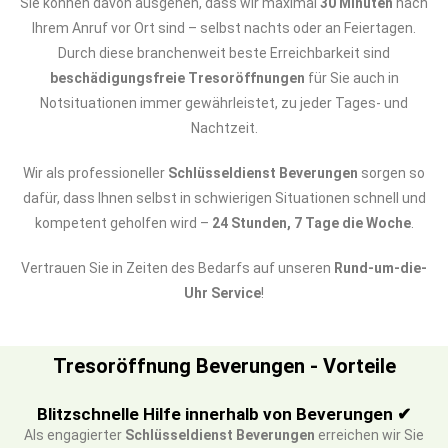
Sie können davon ausgehen, dass wir maximal
30 Minuten
nach
Ihrem Anruf vor Ort sind – selbst nachts oder an Feiertagen.
Durch diese branchenweit beste Erreichbarkeit sind
beschädigungsfreie Tresoröffnungen
für Sie auch in
Notsituationen immer gewährleistet, zu jeder Tages- und
Nachtzeit.
Wir als professioneller
Schlüsseldienst Beverungen
sorgen so
dafür, dass Ihnen selbst in schwierigen Situationen schnell und
kompetent geholfen wird –
24 Stunden, 7 Tage die Woche
.
Vertrauen Sie in Zeiten des Bedarfs auf unseren
Rund-um-die-
Uhr Service
!
Tresoröffnung Beverungen - Vorteile
Blitzschnelle Hilfe innerhalb von Beverungen ✔
Als engagierter
Schlüsseldienst Beverungen
erreichen wir Sie