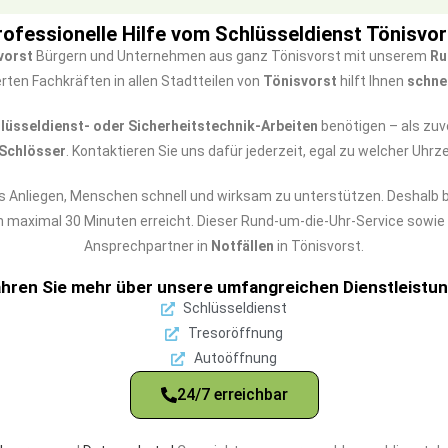
rofessionelle Hilfe vom Schlüsseldienst Tönisvor
vorst
Bürgern und Unternehmen aus ganz Tönisvorst mit unserem
Ru
erten Fachkräften in allen Stadtteilen von
Tönisvorst
hilft Ihnen
schne
üsseldienst- oder Sicherheitstechnik-Arbeiten
benötigen – als zuv
Schlösser
. Kontaktieren Sie uns dafür jederzeit, egal zu welcher Uhr
s Anliegen, Menschen schnell und wirksam zu unterstützen. Deshalb b
on maximal 30 Minuten erreicht. Dieser Rund-um-die-Uhr-Service sowi
Ansprechpartner in
Notfällen
in Tönisvorst.
ahren Sie mehr über unsere umfangreichen Dienstleistun
Schlüsseldienst
Tresoröffnung
Autoöffnung
24/7 erreichbar