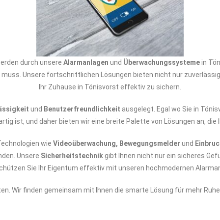
werden durch unsere
Alarmanlagen
und
Überwachungssysteme
in Tön
 muss. Unsere fortschrittlichen Lösungen bieten nicht nur zuverlässi
Ihr Zuhause in Tönisvorst effektiv zu sichern.
ässigkeit
und
Benutzerfreundlichkeit
ausgelegt. Egal wo Sie in Töni
rtig ist, und daher bieten wir eine breite Palette von Lösungen an, die
echnologien wie
Videoüberwachung, Bewegungsmelder
und
Einbru
inden. Unsere
Sicherheitstechnik
gibt Ihnen nicht nur ein sicheres Gef
 Schützen Sie Ihr Eigentum effektiv mit unseren hochmodernen Ala
ten. Wir finden gemeinsam mit Ihnen die smarte Lösung für mehr Ruhe