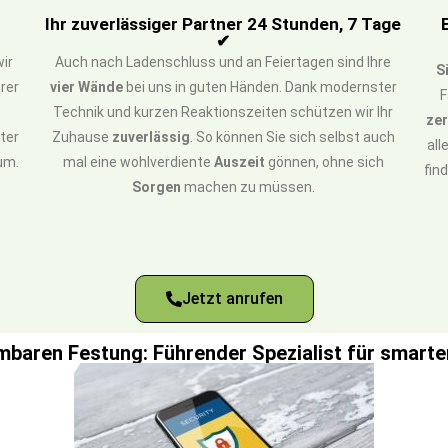
Ihr zuverlässiger Partner 24 Stunden, 7 Tage
✔
ir
Auch nach Ladenschluss und an Feiertagen sind Ihre
S
rer
vier Wände
bei uns in guten Händen. Dank modernster
F
Technik und kurzen Reaktionszeiten schützen wir Ihr
zer
ter
Zuhause
zuverlässig
. So können Sie sich selbst auch
all
um.
mal eine wohlverdiente
Auszeit
gönnen, ohne sich
fin
Sorgen
machen zu müssen.
Jetzt anrufen
mbaren Festung: Führender Spezialist für smarte