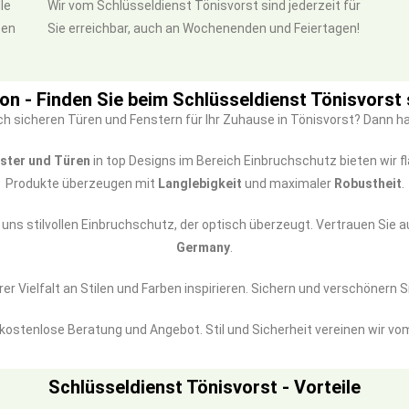
le
Wir vom Schlüsseldienst Tönisvorst sind jederzeit für
sen
Sie erreichbar, auch an Wochenenden und Feiertagen!
ion - Finden Sie beim Schlüsseldienst Tönisvorst s
ch sicheren Türen und Fenstern für Ihr Zuhause in Tönisvorst? Dann h
ster und Türen
in top Designs im Bereich Einbruchschutz bieten wir 
Produkte überzeugen mit
Langlebigkeit
und maximaler
Robustheit
.
 uns stilvollen Einbruchschutz, der optisch überzeugt. Vertrauen Sie
Germany
.
er Vielfalt an Stilen und Farben inspirieren. Sichern und verschönern S
 kostenlose Beratung und Angebot. Stil und Sicherheit vereinen wir v
Schlüsseldienst Tönisvorst - Vorteile