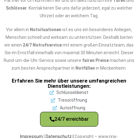
Partner vor Ort kümmern wir uns um alles rund um Ihre
Türen
und
Schlösser
. Kontaktieren Sie uns dafür jederzeit, egal zu welcher
Uhrzeit oder an welchem Tag.
Vor allem in
Notsituationen
ist es uns ein besonderes Anliegen,
Menschen schnell und wirksam zu unterstützen. Deshalb bieten
wir einen
24/7 Notrufservice
mit einem großen Einsatzteam, das
Sie im Ernstfall innerhalb von maximal 30 Minuten erreicht. Dieser
Rund-um-die-Uhr-Service sowie unsere
fairen Preise
machen uns
zum besten Ansprechpartner in
Notfällen
in Meckenheim.
Erfahren Sie mehr über unsere umfangreichen
Dienstleistungen:
Schlüsseldienst
Tresoröffnung
Autoöffnung
24/7 erreichbar
Impressum
|
Datenschutz |
Copyright – www.nrw-