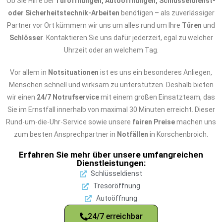
Ob Sie Hilfe bei
Türöffnungen, Autoöffnungen, Schlüsseldienst-
oder Sicherheitstechnik-Arbeiten
benötigen – als zuverlässiger
Partner vor Ort kümmern wir uns um alles rund um Ihre
Türen
und
Schlösser
. Kontaktieren Sie uns dafür jederzeit, egal zu welcher
Uhrzeit oder an welchem Tag.
Vor allem in
Notsituationen
ist es uns ein besonderes Anliegen,
Menschen schnell und wirksam zu unterstützen. Deshalb bieten
wir einen
24/7 Notrufservice
mit einem großen Einsatzteam, das
Sie im Ernstfall innerhalb von maximal 30 Minuten erreicht. Dieser
Rund-um-die-Uhr-Service sowie unsere
fairen Preise
machen uns
zum besten Ansprechpartner in
Notfällen
in Korschenbroich.
Erfahren Sie mehr über unsere umfangreichen
Dienstleistungen:
Schlüsseldienst
Tresoröffnung
Autoöffnung
24/7 erreichbar