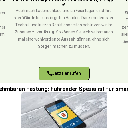
✔
Auch nach Ladenschluss und an Feiertagen sind Ihre
rer
S
vier Wände
bei uns in guten Händen. Dank modernster
F
Technik und kurzen Reaktionszeiten schützen wir Ihr
ter
zer
Zuhause
zuverlässig
. So können Sie sich selbst auch
um.
all
mal eine wohlverdiente
Auszeit
gönnen, ohne sich
Si
Sorgen
machen zu müssen.
Jetzt anrufen
nehmbaren Festung: Führender Spezialist für smar