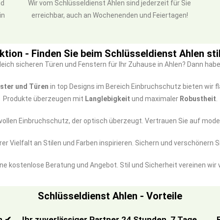
nd
Wir vom Schlüsseldienst Ahlen sind jederzeit für Sie
in
erreichbar, auch an Wochenenden und Feiertagen!
ktion - Finden Sie beim Schlüsseldienst Ahlen sti
eich sicheren Türen und Fenstern für Ihr Zuhause in Ahlen? Dann hab
ster und Türen
in top Designs im Bereich Einbruchschutz bieten wir 
Produkte überzeugen mit
Langlebigkeit
und maximaler
Robustheit
.
lvollen Einbruchschutz, der optisch überzeugt. Vertrauen Sie auf mod
er Vielfalt an Stilen und Farben inspirieren. Sichern und verschönern S
ine kostenlose Beratung und Angebot. Stil und Sicherheit vereinen wi
Schlüsseldienst Ahlen - Vorteile
n ✔
Ihr zuverlässiger Partner 24 Stunden, 7 Tage