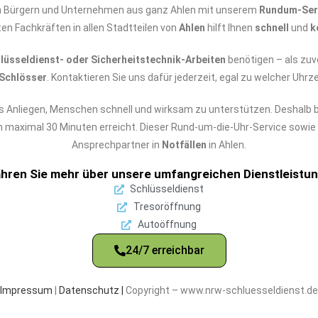
n
Bürgern und Unternehmen aus ganz Ahlen mit unserem
Rundum-Ser
rten Fachkräften in allen Stadtteilen von
Ahlen
hilft Ihnen
schnell
und
k
üsseldienst- oder Sicherheitstechnik-Arbeiten
benötigen – als zuv
Schlösser
. Kontaktieren Sie uns dafür jederzeit, egal zu welcher Uhr
s Anliegen, Menschen schnell und wirksam zu unterstützen. Deshalb b
on maximal 30 Minuten erreicht. Dieser Rund-um-die-Uhr-Service sowi
Ansprechpartner in
Notfällen
in Ahlen.
ahren Sie mehr über unsere umfangreichen Dienstleistun
Schlüsseldienst
Tresoröffnung
Autoöffnung
24/7 erreichbar
Impressum
|
Datenschutz |
Copyright – www.nrw-schluesseldienst.de