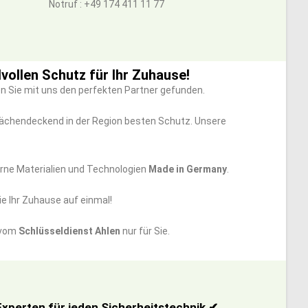
Notruf : +49 174 411 11 77
lvollen Schutz für Ihr Zuhause!
en Sie mit uns den perfekten Partner gefunden.
flächendeckend in der Region besten Schutz. Unsere
erne Materialien und Technologien
Made in Germany
.
ie Ihr Zuhause auf einmal!
r vom
Schlüsseldienst Ahlen
nur für Sie.
Experten für jeden Sicherheitstechnik ✔