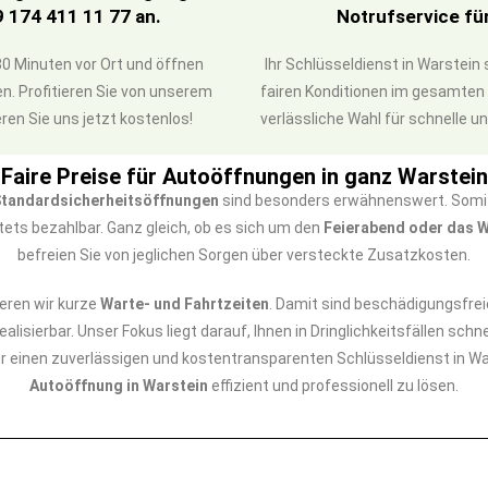
9 174 411 11 77 an.
Notrufservice fü
0 Minuten vor Ort und öffnen
Ihr Schlüsseldienst in Warstein
n. Profitieren Sie von unserem
fairen Konditionen im gesamten W
ren Sie uns jetzt kostenlos!
verlässliche Wahl für schnelle u
Faire Preise für Autoöffnungen in ganz Warstein
tandardsicherheitsöffnungen
sind besonders erwähnenswert. Somit 
tets bezahlbar. Ganz gleich, ob es sich um den
Feierabend oder das
befreien Sie von jeglichen Sorgen über versteckte Zusatzkosten.
ieren wir kurze
Warte- und Fahrtzeiten
. Damit sind beschädigungsfre
alisierbar. Unser Fokus liegt darauf, Ihnen in Dringlichkeitsfällen sc
für einen zuverlässigen und kostentransparenten Schlüsseldienst in W
Autoöffnung in Warstein
effizient und professionell zu lösen.