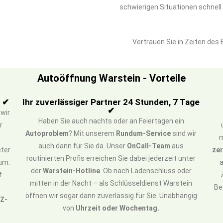
schwierigen Situationen schnel
Vertrauen Sie in Zeiten des
Autoöffnung Warstein - Vorteile
n ✔
Ihr zuverlässiger Partner 24 Stunden, 7 Tage
✔
 wir
Haben Sie auch nachts oder an Feiertagen ein
r
Autoproblem
? Mit unserem
Rundum-Service
sind wir
m
auch dann für Sie da. Unser
OnCall-Team
aus
eter
zer
routinierten Profis erreichen Sie dabei jederzeit unter
um.
a
der
Warstein-Hotline
. Ob nach Ladenschluss oder
f
mitten in der Nacht – als Schlüsseldienst Warstein
t
Be
öffnen wir sogar dann zuverlässig für Sie. Unabhängig
FZ-
von
Uhrzeit oder Wochentag.