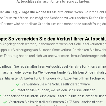
Autoschlüsseln
rasch Unterstützung zu bieten.
den am Tag, 7 Tage die Woche
für Sie erreichbar. Wenn Sie Ihren Sch
ene Faust zu öffnen und mögliche Schäden zu verursachen. Rufen Sie
r Partner wird schnell vor Ort sein, um eine schonende Autoöffnung d
pps: So vermeiden Sie den Verlust Ihrer Autoschl
n Angelegenheit werden, insbesondere wenn der Schlüssel verloren ge
 Tipps zur Vorbeugung von Autoschlüsselverlust. Entdecken Sie bewä
em Fahrzeug haben und sich vor unerwarteten Herausforderungen sch
d pflegen Sie regelmäßig Ihren Autoschlüssel - Intakte Funktion verhi
 Taschen oder Boxen für Wertgegenstände - So bleiben Dinge im Fahr
 zertifizierten Anbieter für Öffnungen - Nur Experten öffnen fachger
Verwenden Sie eine Schlüsselfindersoftware
Erstellen Sie Routinen, wo Sie den Schlüssel ablegen
Kennzeichnen Sie Ihren Bundleschlüssel gut, um ihn leichter zu find
Vertrauen Sie im Notfall auf unseren 24/7-Schlüsselnotdienst