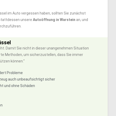
lüssel im Auto vergessen haben, sollten Sie zunächst
 stattdessen unsere
Autoöffnung in Warstein
an, und
urchzuführen.
üssel
ht. Damit Sie nicht in dieser unangenehmen Situation
hrte Methoden, um sicherzustellen, dass Sie immer
ützen können.“
ndert Probleme
zeug auch unbeaufsichtigt sicher
echt und ohne Schäden
en