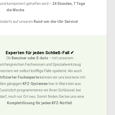
l und kompetent geholfen wird –
24 Stunden, 7 Tage
die Woche
.
 Bedarfs auf unseren
Rund-um-die-Uhr Service
!
Experten für jeden Schließ-Fall ✔
Ob
Benziner oder E-Auto
– mit unserem
umfangreichen Fachwissen und Spezialwerkzeug
eistern wir selbst knifflige Fälle spielend. Als auch
tifizierter Fachexperte
kennen wir uns bestens mit
llen gängigen
KFZ-Systemen
hier in Warstein aus.
Zusätzlich programmieren wir Ihren Schlüssel, bei
darf, noch vor Ort neu. Somit finden Sie bei uns eine
Komplettlösung für jeden KFZ-Notfall
.