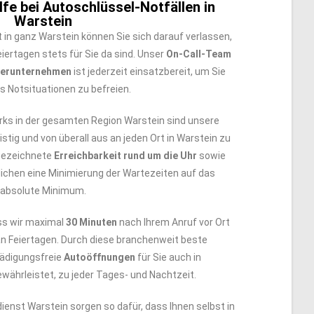
fe bei Autoschlüssel-Notfällen in
Warstein
 in ganz Warstein können Sie sich darauf verlassen,
iertagen stets für Sie da sind. Unser
On-Call-Team
nerunternehmen
ist jederzeit einsatzbereit, um Sie
s Notsituationen zu befreien.
ks in der gesamten Region Warstein sind unsere
istig und von überall aus an jeden Ort in Warstein zu
gezeichnete
Erreichbarkeit rund um die Uhr
sowie
ichen eine Minimierung der Wartezeiten auf das
absolute Minimum.
ss wir maximal
30 Minuten
nach Ihrem Anruf vor Ort
an Feiertagen. Durch diese branchenweit beste
hädigungsfreie
Autoöffnungen
für Sie auch in
währleistet, zu jeder Tages- und Nachtzeit.
dienst Warstein sorgen so dafür, dass Ihnen selbst in