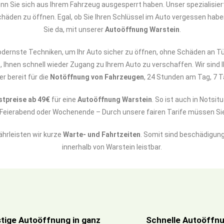
wenn Sie sich aus Ihrem Fahrzeug ausgesperrt haben. Unser spezialisie
häden zu öffnen. Egal, ob Sie Ihren Schlüssel im Auto vergessen haben 
Sie da, mit unserer
Autoöffnung Warstein
.
nste Techniken, um Ihr Auto sicher zu öffnen, ohne Schäden an Tü
, Ihnen schnell wieder Zugang zu Ihrem Auto zu verschaffen. Wir sind 
r bereit für die
Notöffnung von Fahrzeugen
, 24 Stunden am Tag, 7 
stpreise ab 49€
für eine
Autoöffnung Warstein
. So ist auch in Notsi
b Feierabend oder Wochenende – Durch unsere fairen Tarife müssen S
hrleisten wir kurze
Warte- und Fahrtzeiten
. Somit sind beschädigung
innerhalb von Warstein leistbar.
tige Autoöffnung in ganz
Schnelle Autoöffnun