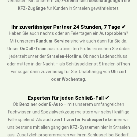
verlassen. Mit unserem
24/7-Dienst
sind
beschädigungsfreie
KFZ-Zugänge
für Kunden in Straelen gewährleistet.
Ihr zuverlässiger Partner 24 Stunden, 7 Tage ✔
Haben Sie auch nachts oder an Feiertagen ein
Autoproblem
?
Mit unserem
Rundum-Service
sind wir auch dann für Sie da.
Unser
OnCall-Team
aus routinierten Profis erreichen Sie dabei
jederzeit unter der
Straelen-Hotline
. Ob nach Ladenschluss
oder mitten in der Nacht – als Schlüsseldienst Straelen öffnen
wir sogar dann zuverlässig für Sie. Unabhängig von
Uhrzeit
oder Wochentag.
Experten für jeden Schließ-Fall ✔
Ob
Benziner oder E-Auto
– mit unserem umfangreichen
Fachwissen und Spezialwerkzeug meistern wir selbst knifflige
Fälle spielend. Als auch
zertifizierter Fachexperte
kennen wir
uns bestens mit allen gängigen
KFZ-Systemen
hier in Straelen
aus. Zusätzlich programmieren wir Ihren Schlüssel, bei Bedarf,