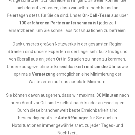
Als geschätzter Schlüsseldienst in ganz Straelen können Sie
sich darauf verlassen, dass wir selbst nachts und an
Feiertagen stets für Sie da sind. Unser
On-Call-Team
aus über
100 erfahrenen Partnerunternehmen
ist jederzeit
einsatzbereit, um Sie schnell aus Notsituationen zu befreien.
Dank unseres großen Netzwerks in der gesamten Region
Straelen sind unsere Experten in der Lage, sehr kurzfristig und
von überall aus an jeden Ort in Straelen zu Ihnen zu kommen.
Unsere ausgezeichnete
Erreichbarkeit rund um die Uhr
sowie
optimale
Vernetzung
ermöglichen eine Minimierung der
Wartezeiten auf das absolute Minimum.
Sie können davon ausgehen, dass wir maximal
30 Minuten
nach
Ihrem Anruf vor Ort sind – selbst nachts oder an Feiertagen.
Durch diese branchenweit beste Erreichbarkeit sind
beschädigungsfreie
Autoöffnungen
für Sie auch in
Notsituationen immer gewährleistet, zu jeder Tages- und
Nachtzeit.