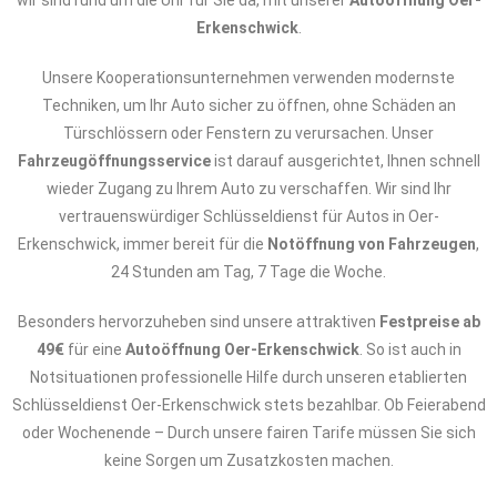
wir sind rund um die Uhr für Sie da, mit unserer
Autoöffnung Oer-
Erkenschwick
.
Unsere Kooperationsunternehmen verwenden modernste
Techniken, um Ihr Auto sicher zu öffnen, ohne Schäden an
Türschlössern oder Fenstern zu verursachen. Unser
Fahrzeugöffnungsservice
ist darauf ausgerichtet, Ihnen schnell
wieder Zugang zu Ihrem Auto zu verschaffen. Wir sind Ihr
vertrauenswürdiger Schlüsseldienst für Autos in Oer-
Erkenschwick, immer bereit für die
Notöffnung von Fahrzeugen
,
24 Stunden am Tag, 7 Tage die Woche.
Besonders hervorzuheben sind unsere attraktiven
Festpreise ab
49€
für eine
Autoöffnung Oer-Erkenschwick
. So ist auch in
Notsituationen professionelle Hilfe durch unseren etablierten
Schlüsseldienst Oer-Erkenschwick stets bezahlbar. Ob Feierabend
oder Wochenende – Durch unsere fairen Tarife müssen Sie sich
keine Sorgen um Zusatzkosten machen.