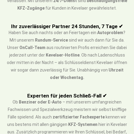
verlassen. Mit unserem
24/7-Dienst
sind
beschädigungsfreie
KFZ-Zugänge
für Kunden in Kevelaer gewährleistet.
Ihr zuverlässiger Partner 24 Stunden, 7 Tage ✔
Haben Sie auch nachts oder an Feiertagen ein
Autoproblem
?
Mit unserem
Rundum-Service
sind wir auch dann für Sie da.
Unser
OnCall-Team
aus routinierten Profis erreichen Sie dabei
jederzeit unter der
Kevelaer-Hotline
. Ob nach Ladenschluss
oder mitten in der Nacht – als Schlüsseldienst Kevelaer öffnen
wir sogar dann zuverlässig für Sie. Unabhängig von
Uhrzeit
oder Wochentag.
Experten für jeden Schließ-Fall ✔
Ob
Benziner oder E-Auto
– mit unserem umfangreichen
Fachwissen und Spezialwerkzeug meistern wir selbst knifflige
Fälle spielend. Als auch
zertifizierter Fachexperte
kennen wir
uns bestens mit allen gängigen
KFZ-Systemen
hier in Kevelaer
aus. Zusätzlich programmieren wir Ihren Schlüssel, bei Bedarf,