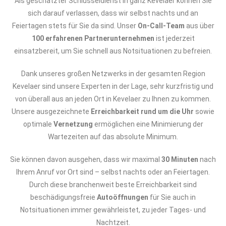
Als geschätzter Schlüsseldienst in ganz Kevelaer können Sie
sich darauf verlassen, dass wir selbst nachts und an
Feiertagen stets für Sie da sind. Unser
On-Call-Team
aus über
100 erfahrenen Partnerunternehmen
ist jederzeit
einsatzbereit, um Sie schnell aus Notsituationen zu befreien.
Dank unseres großen Netzwerks in der gesamten Region
Kevelaer sind unsere Experten in der Lage, sehr kurzfristig und
von überall aus an jeden Ort in Kevelaer zu Ihnen zu kommen.
Unsere ausgezeichnete
Erreichbarkeit rund um die Uhr
sowie
optimale
Vernetzung
ermöglichen eine Minimierung der
Wartezeiten auf das absolute Minimum.
Sie können davon ausgehen, dass wir maximal
30 Minuten
nach
Ihrem Anruf vor Ort sind – selbst nachts oder an Feiertagen.
Durch diese branchenweit beste Erreichbarkeit sind
beschädigungsfreie
Autoöffnungen
für Sie auch in
Notsituationen immer gewährleistet, zu jeder Tages- und
Nachtzeit.