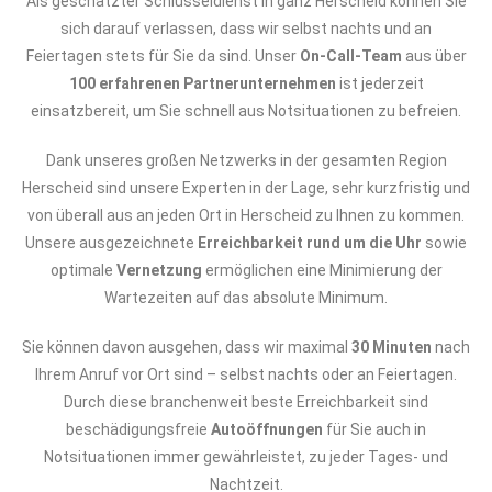
Als geschätzter Schlüsseldienst in ganz Herscheid können Sie
sich darauf verlassen, dass wir selbst nachts und an
Feiertagen stets für Sie da sind. Unser
On-Call-Team
aus über
100 erfahrenen Partnerunternehmen
ist jederzeit
einsatzbereit, um Sie schnell aus Notsituationen zu befreien.
Dank unseres großen Netzwerks in der gesamten Region
Herscheid sind unsere Experten in der Lage, sehr kurzfristig und
von überall aus an jeden Ort in Herscheid zu Ihnen zu kommen.
Unsere ausgezeichnete
Erreichbarkeit rund um die Uhr
sowie
optimale
Vernetzung
ermöglichen eine Minimierung der
Wartezeiten auf das absolute Minimum.
Sie können davon ausgehen, dass wir maximal
30 Minuten
nach
Ihrem Anruf vor Ort sind – selbst nachts oder an Feiertagen.
Durch diese branchenweit beste Erreichbarkeit sind
beschädigungsfreie
Autoöffnungen
für Sie auch in
Notsituationen immer gewährleistet, zu jeder Tages- und
Nachtzeit.