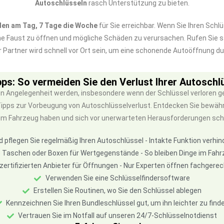
Autoschlüsseln
rasch Unterstützung zu bieten.
den am Tag, 7 Tage die Woche
für Sie erreichbar. Wenn Sie Ihren Sch
ne Faust zu öffnen und mögliche Schäden zu verursachen. Rufen Sie
r Partner wird schnell vor Ort sein, um eine schonende Autoöffnung d
pps: So vermeiden Sie den Verlust Ihrer Autoschl
en Angelegenheit werden, insbesondere wenn der Schlüssel verloren ge
 Tipps zur Vorbeugung von Autoschlüsselverlust. Entdecken Sie bewä
em Fahrzeug haben und sich vor unerwarteten Herausforderungen sch
d pflegen Sie regelmäßig Ihren Autoschlüssel - Intakte Funktion verhi
 Taschen oder Boxen für Wertgegenstände - So bleiben Dinge im Fahr
 zertifizierten Anbieter für Öffnungen - Nur Experten öffnen fachger
Verwenden Sie eine Schlüsselfindersoftware
Erstellen Sie Routinen, wo Sie den Schlüssel ablegen
Kennzeichnen Sie Ihren Bundleschlüssel gut, um ihn leichter zu find
Vertrauen Sie im Notfall auf unseren 24/7-Schlüsselnotdienst