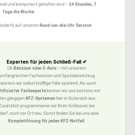
hnell und kompetent geholfen wird –
24 Stunden, 7
Tage die Woche
.
 Bedarfs auf unseren
Rund-um-die-Uhr Service
!
Experten für jeden Schließ-Fall ✔
Ob
Benziner oder E-Auto
– mit unserem
umfangreichen Fachwissen und Spezialwerkzeug
eistern wir selbst knifflige Fälle spielend. Als auch
tifizierter Fachexperte
kennen wir uns bestens mit
llen gängigen
KFZ-Systemen
hier in Gütersloh aus.
Zusätzlich programmieren wir Ihren Schlüssel, bei
darf, noch vor Ort neu. Somit finden Sie bei uns eine
Komplettlösung für jeden KFZ-Notfall
.