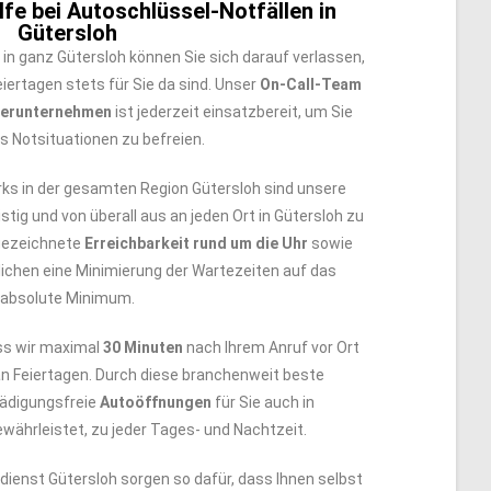
fe bei Autoschlüssel-Notfällen in
Gütersloh
in ganz Gütersloh können Sie sich darauf verlassen,
iertagen stets für Sie da sind. Unser
On-Call-Team
nerunternehmen
ist jederzeit einsatzbereit, um Sie
s Notsituationen zu befreien.
s in der gesamten Region Gütersloh sind unsere
istig und von überall aus an jeden Ort in Gütersloh zu
gezeichnete
Erreichbarkeit rund um die Uhr
sowie
ichen eine Minimierung der Wartezeiten auf das
absolute Minimum.
ss wir maximal
30 Minuten
nach Ihrem Anruf vor Ort
an Feiertagen. Durch diese branchenweit beste
hädigungsfreie
Autoöffnungen
für Sie auch in
währleistet, zu jeder Tages- und Nachtzeit.
ldienst Gütersloh sorgen so dafür, dass Ihnen selbst