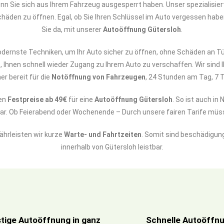
wenn Sie sich aus Ihrem Fahrzeug ausgesperrt haben. Unser spezialisie
häden zu öffnen. Egal, ob Sie Ihren Schlüssel im Auto vergessen haben 
Sie da, mit unserer
Autoöffnung Gütersloh
.
nste Techniken, um Ihr Auto sicher zu öffnen, ohne Schäden an Tü
, Ihnen schnell wieder Zugang zu Ihrem Auto zu verschaffen. Wir sind 
r bereit für die
Notöffnung von Fahrzeugen
, 24 Stunden am Tag, 7 
ven
Festpreise ab 49€
für eine
Autoöffnung Gütersloh
. So ist auch in
lbar. Ob Feierabend oder Wochenende – Durch unsere fairen Tarife mü
ährleisten wir kurze
Warte- und Fahrtzeiten
. Somit sind beschädigung
innerhalb von Gütersloh leistbar.
tige Autoöffnung in ganz
Schnelle Autoöffnun