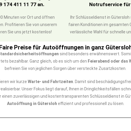
9 174 411 11 77 an.
Notrufservice fü
0 Minuten vor Ort und öffnen
Ihr Schlüsseldienst in Gütersloh
n. Profitieren Sie von unserem
fairen Konditionen im gesamten Gü
ren Sie uns jetzt kostenlos!
verlässliche Wahl für schnelle u
Faire Preise für Autoöffnungen in ganz Güterslo
tandardsicherheitsöffnungen
sind besonders erwähnenswert. Somit 
tets bezahlbar. Ganz gleich, ob es sich um den
Feierabend oder das
befreien Sie von jeglichen Sorgen über versteckte Zusatzkosten.
ieren wir kurze
Warte- und Fahrtzeiten
. Damit sind beschädigungsfre
ealisierbar. Unser Fokus liegt darauf, Ihnen in Dringlichkeitsfällen sc
für einen zuverlässigen und kostentransparenten Schlüsseldienst in Gü
Autoöffnung in Gütersloh
effizient und professionell zu lösen.