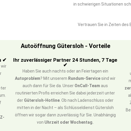
in schwierigen Situationen sc
Vertrauen Sie in Zeiten des
Autoöffnung Gütersloh - Vorteile
h ✔
Ihr zuverlässiger Partner 24 Stunden, 7 Tage
✔
 wir
Haben Sie auch nachts oder an Feiertagen ein
r
Autoproblem
? Mit unserem
Rundum-Service
sind wir
m
auch dann für Sie da. Unser
OnCall-Team
aus
eter
zer
routinierten Profis erreichen Sie dabei jederzeit unter
um.
a
der
Gütersloh-Hotline
. Ob nach Ladenschluss oder
f
mitten in der Nacht – als Schlüsseldienst Gütersloh
t
Be
öffnen wir sogar dann zuverlässig für Sie. Unabhängig
FZ-
von
Uhrzeit oder Wochentag.