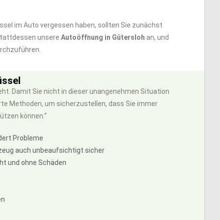
lüssel im Auto vergessen haben, sollten Sie zunächst
 stattdessen unsere
Autoöffnung in Gütersloh
an, und
urchzuführen.
üssel
ht. Damit Sie nicht in dieser unangenehmen Situation
hrte Methoden, um sicherzustellen, dass Sie immer
ützen können.“
ndert Probleme
zeug auch unbeaufsichtigt sicher
echt und ohne Schäden
en