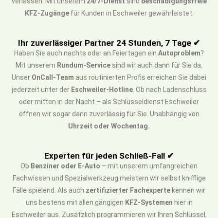
verlassen. Mit unserem
24/7-Dienst
sind
beschädigungsfreie
KFZ-Zugänge
für Kunden in Eschweiler gewährleistet.
Ihr zuverlässiger Partner 24 Stunden, 7 Tage ✔
Haben Sie auch nachts oder an Feiertagen ein
Autoproblem
?
Mit unserem
Rundum-Service
sind wir auch dann für Sie da.
Unser
OnCall-Team
aus routinierten Profis erreichen Sie dabei
jederzeit unter der
Eschweiler-Hotline
. Ob nach Ladenschluss
oder mitten in der Nacht – als Schlüsseldienst Eschweiler
öffnen wir sogar dann zuverlässig für Sie. Unabhängig von
Uhrzeit oder Wochentag.
Experten für jeden Schließ-Fall ✔
Ob
Benziner oder E-Auto
– mit unserem umfangreichen
Fachwissen und Spezialwerkzeug meistern wir selbst knifflige
Fälle spielend. Als auch
zertifizierter Fachexperte
kennen wir
uns bestens mit allen gängigen
KFZ-Systemen
hier in
Eschweiler aus. Zusätzlich programmieren wir Ihren Schlüssel,