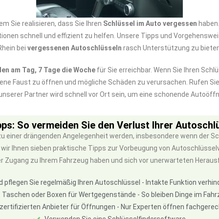
m Sie realisieren, dass Sie Ihren
Schlüssel im Auto vergessen
haben.
tuationen schnell und effizient zu helfen. Unsere Tipps und Vorgehensw
Rhein bei
vergessenen Autoschlüsseln
rasch Unterstützung zu bieten
den am Tag, 7 Tage die Woche
für Sie erreichbar. Wenn Sie Ihren Sch
gene Faust zu öffnen und mögliche Schäden zu verursachen. Rufen S
 unserer Partner wird schnell vor Ort sein, um eine schonende Autoöf
pps: So vermeiden Sie den Verlust Ihrer Autoschl
 einer drängenden Angelegenheit werden, insbesondere wenn der Schlü
wir Ihnen sieben praktische Tipps zur Vorbeugung von Autoschlüsse
er Zugang zu Ihrem Fahrzeug haben und sich vor unerwarteten Herau
d pflegen Sie regelmäßig Ihren Autoschlüssel - Intakte Funktion verhi
 Taschen oder Boxen für Wertgegenstände - So bleiben Dinge im Fahr
 zertifizierten Anbieter für Öffnungen - Nur Experten öffnen fachger