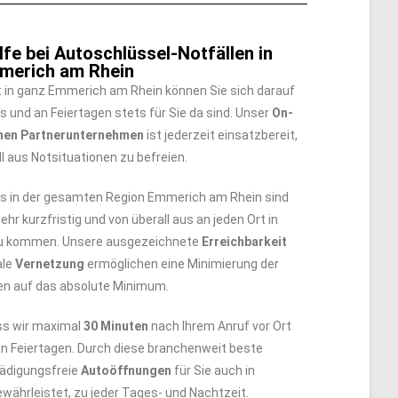
fe bei Autoschlüssel-Notfällen in
merich am Rhein
t in ganz Emmerich am Rhein können Sie sich darauf
s und an Feiertagen stets für Sie da sind. Unser
On-
nen Partnerunternehmen
ist jederzeit einsatzbereit,
l aus Notsituationen zu befreien.
s in der gesamten Region Emmerich am Rhein sind
ehr kurzfristig und von überall aus an jeden Ort in
zu kommen. Unsere ausgezeichnete
Erreichbarkeit
ale
Vernetzung
ermöglichen eine Minimierung der
en auf das absolute Minimum.
ss wir maximal
30 Minuten
nach Ihrem Anruf vor Ort
an Feiertagen. Durch diese branchenweit beste
hädigungsfreie
Autoöffnungen
für Sie auch in
währleistet, zu jeder Tages- und Nachtzeit.