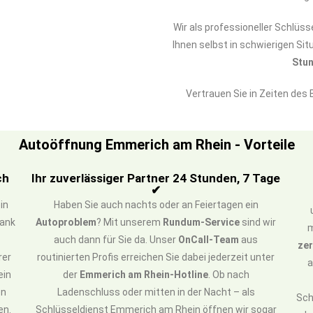
Wir als professioneller Schlüs
Ihnen selbst in schwierigen Si
Stun
Vertrauen Sie in Zeiten des
Autoöffnung Emmerich am Rhein - Vorteile
ch
Ihr zuverlässiger Partner 24 Stunden, 7 Tage
✔
in
Haben Sie auch nachts oder an Feiertagen ein
Dank
Autoproblem
? Mit unserem
Rundum-Service
sind wir
m
d
auch dann für Sie da. Unser
OnCall-Team
aus
zer
rer
routinierten Profis erreichen Sie dabei jederzeit unter
a
ein
der
Emmerich am Rhein-Hotline
. Ob nach
en
Ladenschluss oder mitten in der Nacht – als
Sch
en.
Schlüsseldienst Emmerich am Rhein öffnen wir sogar