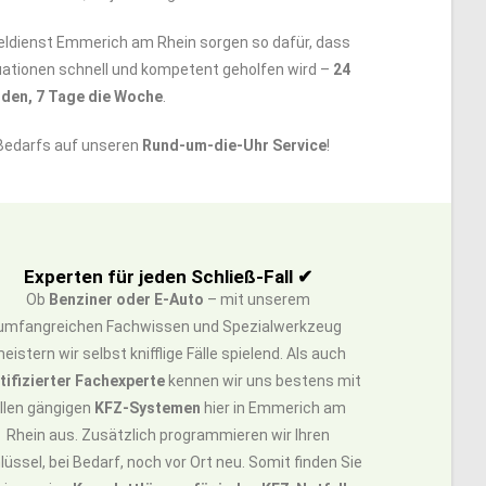
seldienst Emmerich am Rhein sorgen so dafür, dass
tuationen schnell und kompetent geholfen wird –
24
den, 7 Tage die Woche
.
 Bedarfs auf unseren
Rund-um-die-Uhr Service
!
Experten für jeden Schließ-Fall ✔
Ob
Benziner oder E-Auto
– mit unserem
umfangreichen Fachwissen und Spezialwerkzeug
eistern wir selbst knifflige Fälle spielend. Als auch
tifizierter Fachexperte
kennen wir uns bestens mit
llen gängigen
KFZ-Systemen
hier in Emmerich am
Rhein aus. Zusätzlich programmieren wir Ihren
lüssel, bei Bedarf, noch vor Ort neu. Somit finden Sie