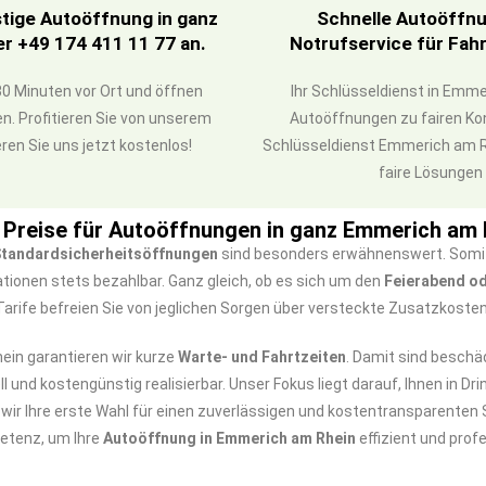
tige Autoöffnung in ganz
Schnelle Autoöffnun
r +49 174 411 11 77 an.
Notrufservice für Fa
0 Minuten vor Ort und öffnen
Ihr Schlüsseldienst in Emme
n. Profitieren Sie von unserem
Autoöffnungen zu fairen Ko
ren Sie uns jetzt kostenlos!
Schlüsseldienst Emmerich am Rhe
faire Lösungen 
e Preise für Autoöffnungen in ganz Emmerich am 
tandardsicherheitsöffnungen
sind besonders erwähnenswert. Somit 
ionen stets bezahlbar. Ganz gleich, ob es sich um den
Feierabend o
Tarife befreien Sie von jeglichen Sorgen über versteckte Zusatzkosten
ein garantieren wir kurze
Warte- und Fahrtzeiten
. Damit sind beschä
und kostengünstig realisierbar. Unser Fokus liegt darauf, Ihnen in Dri
wir Ihre erste Wahl für einen zuverlässigen und kostentransparenten 
etenz, um Ihre
Autoöffnung in Emmerich am Rhein
effizient und profe