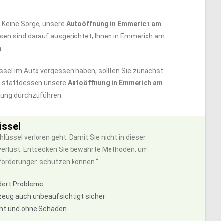
 Keine Sorge, unsere
Autoöffnung in Emmerich am
eisen sind darauf ausgerichtet, Ihnen in Emmerich am
.
lüssel im Auto vergessen haben, sollten Sie zunächst
ie stattdessen unsere
Autoöffnung in Emmerich am
fnung durchzuführen.
üssel
ssel verloren geht. Damit Sie nicht in dieser
lverlust. Entdecken Sie bewährte Methoden, um
sforderungen schützen können.“
ndert Probleme
zeug auch unbeaufsichtigt sicher
echt und ohne Schäden