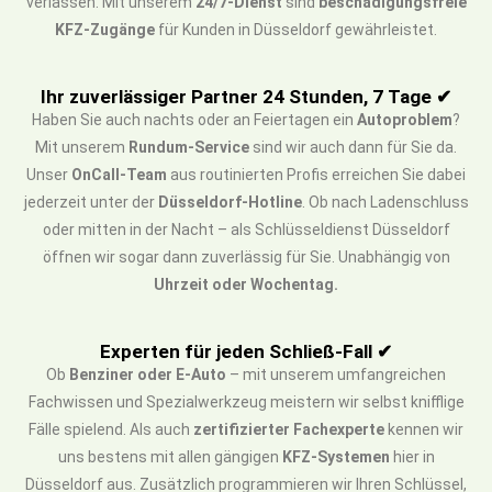
verlassen. Mit unserem
24/7-Dienst
sind
beschädigungsfreie
KFZ-Zugänge
für Kunden in Düsseldorf gewährleistet.
Ihr zuverlässiger Partner 24 Stunden, 7 Tage ✔
Haben Sie auch nachts oder an Feiertagen ein
Autoproblem
?
Mit unserem
Rundum-Service
sind wir auch dann für Sie da.
Unser
OnCall-Team
aus routinierten Profis erreichen Sie dabei
jederzeit unter der
Düsseldorf-Hotline
. Ob nach Ladenschluss
oder mitten in der Nacht – als Schlüsseldienst Düsseldorf
öffnen wir sogar dann zuverlässig für Sie. Unabhängig von
Uhrzeit oder Wochentag.
Experten für jeden Schließ-Fall ✔
Ob
Benziner oder E-Auto
– mit unserem umfangreichen
Fachwissen und Spezialwerkzeug meistern wir selbst knifflige
Fälle spielend. Als auch
zertifizierter Fachexperte
kennen wir
uns bestens mit allen gängigen
KFZ-Systemen
hier in
Düsseldorf aus. Zusätzlich programmieren wir Ihren Schlüssel,