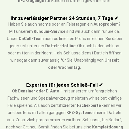
KFZ-Zugänge
für Kunden in Datteln gewährleistet.
Ihr zuverlässiger Partner 24 Stunden, 7 Tage ✔
Haben Sie auch nachts oder an Feiertagen ein
Autoproblem
?
Mit unserem
Rundum-Service
sind wir auch dann für Sie da.
Unser
OnCall-Team
aus routinierten Profis erreichen Sie dabei
jederzeit unter der
Datteln-Hotline
. Ob nach Ladenschluss
oder mitten in der Nacht – als Schlüsseldienst Datteln öffnen
wir sogar dann zuverlässig für Sie. Unabhängig von
Uhrzeit
oder Wochentag.
Experten für jeden Schließ-Fall ✔
Ob
Benziner oder E-Auto
– mit unserem umfangreichen
Fachwissen und Spezialwerkzeug meistern wir selbst knifflige
Fälle spielend. Als auch
zertifizierter Fachexperte
kennen wir
uns bestens mit allen gängigen
KFZ-Systemen
hier in Datteln
aus. Zusätzlich programmieren wir Ihren Schlüssel, bei Bedarf,
noch vor Ort neu. Somit finden Sie bei uns eine
Komplettlösung