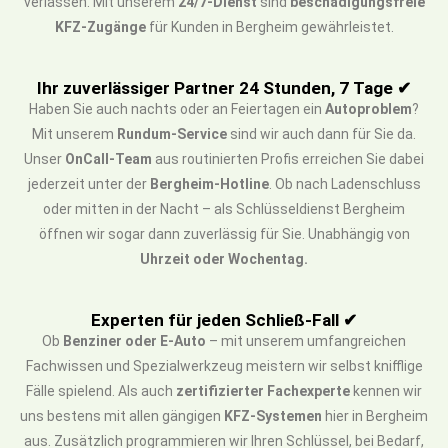
verlassen. Mit unserem
24/7-Dienst
sind
beschädigungsfreie
KFZ-Zugänge
für Kunden in Bergheim gewährleistet.
Ihr zuverlässiger Partner 24 Stunden, 7 Tage ✔
Haben Sie auch nachts oder an Feiertagen ein
Autoproblem
?
Mit unserem
Rundum-Service
sind wir auch dann für Sie da.
Unser
OnCall-Team
aus routinierten Profis erreichen Sie dabei
jederzeit unter der
Bergheim-Hotline
. Ob nach Ladenschluss
oder mitten in der Nacht – als Schlüsseldienst Bergheim
öffnen wir sogar dann zuverlässig für Sie. Unabhängig von
Uhrzeit oder Wochentag.
Experten für jeden Schließ-Fall ✔
Ob
Benziner oder E-Auto
– mit unserem umfangreichen
Fachwissen und Spezialwerkzeug meistern wir selbst knifflige
Fälle spielend. Als auch
zertifizierter Fachexperte
kennen wir
uns bestens mit allen gängigen
KFZ-Systemen
hier in Bergheim
aus. Zusätzlich programmieren wir Ihren Schlüssel, bei Bedarf,