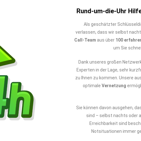
Rund-um-die-Uhr Hilfe
Als geschätzter Schlüsseldi
verlassen, dass wir selbst nacht
Call-Team
aus über
100 erfahre
um Sie schnel
Dank unseres großen Netzwerks
Experten in der Lage, sehr kurzfr
zu Ihnen zu kommen. Unsere au
optimale
Vernetzung
ermögl
Sie können davon ausgehen, da
sind – selbst nachts oder 
Erreichbarkeit sind besc
Notsituationen immer ge