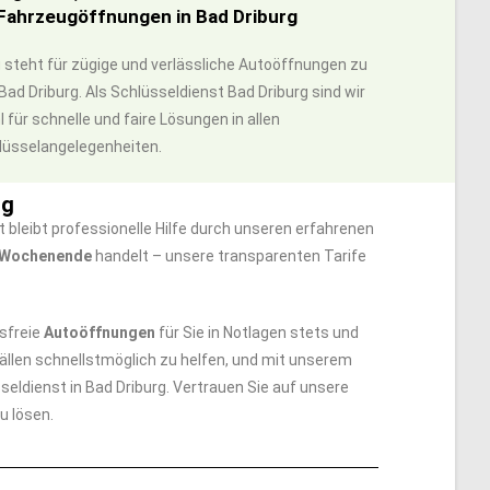
 Fahrzeugöffnungen in Bad Driburg
g steht für zügige und verlässliche Autoöffnungen zu
ad Driburg. Als Schlüsseldienst Bad Driburg sind wir
l für schnelle und faire Lösungen in allen
lüsselangelegenheiten.
rg
bleibt professionelle Hilfe durch unseren erfahrenen
s Wochenende
handelt – unsere transparenten Tarife
sfreie
Autoöffnungen
für Sie in Notlagen stets und
sfällen schnellstmöglich zu helfen, und mit unserem
eldienst in Bad Driburg. Vertrauen Sie auf unsere
u lösen.