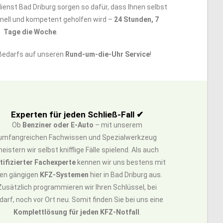
dienst Bad Driburg sorgen so dafür, dass Ihnen selbst
hnell und kompetent geholfen wird –
24 Stunden, 7
Tage die Woche
.
 Bedarfs auf unseren
Rund-um-die-Uhr Service
!
Experten für jeden Schließ-Fall ✔
Ob
Benziner oder E-Auto
– mit unserem
umfangreichen Fachwissen und Spezialwerkzeug
eistern wir selbst knifflige Fälle spielend. Als auch
tifizierter Fachexperte
kennen wir uns bestens mit
len gängigen
KFZ-Systemen
hier in Bad Driburg aus.
Zusätzlich programmieren wir Ihren Schlüssel, bei
darf, noch vor Ort neu. Somit finden Sie bei uns eine
Komplettlösung für jeden KFZ-Notfall
.