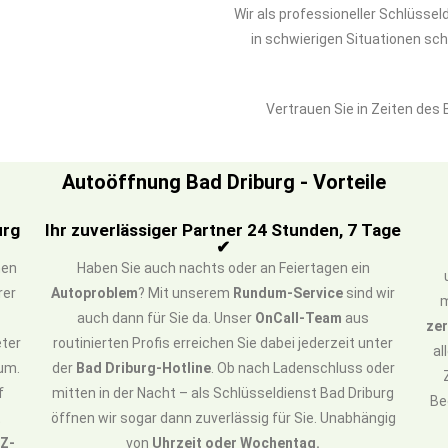
Wir als professioneller Schlüssel
in schwierigen Situationen sc
Vertrauen Sie in Zeiten des
Autoöffnung Bad Driburg - Vorteile
urg
Ihr zuverlässiger Partner 24 Stunden, 7 Tage
✔
hen
Haben Sie auch nachts oder an Feiertagen ein
rer
Autoproblem
? Mit unserem
Rundum-Service
sind wir
m
auch dann für Sie da. Unser
OnCall-Team
aus
zer
eter
routinierten Profis erreichen Sie dabei jederzeit unter
al
um.
der
Bad Driburg-Hotline
. Ob nach Ladenschluss oder
f
mitten in der Nacht – als Schlüsseldienst Bad Driburg
Be
t
öffnen wir sogar dann zuverlässig für Sie. Unabhängig
FZ-
von
Uhrzeit oder Wochentag.