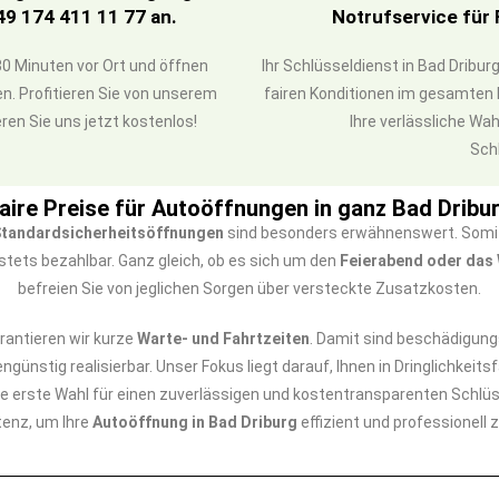
49 174 411 11 77 an.
Notrufservice für
0 Minuten vor Ort und öffnen
Ihr Schlüsseldienst in Bad Dribur
n. Profitieren Sie von unserem
fairen Konditionen im gesamten B
ren Sie uns jetzt kostenlos!
Ihre verlässliche Wah
Sch
aire Preise für Autoöffnungen in ganz Bad Dribu
tandardsicherheitsöffnungen
sind besonders erwähnenswert. Somit 
stets bezahlbar. Ganz gleich, ob es sich um den
Feierabend oder da
befreien Sie von jeglichen Sorgen über versteckte Zusatzkosten.
arantieren wir kurze
Warte- und Fahrtzeiten
. Damit sind beschädigung
engünstig realisierbar. Unser Fokus liegt darauf, Ihnen in Dringlichkeit
re erste Wahl für einen zuverlässigen und kostentransparenten Schlüss
enz, um Ihre
Autoöffnung in Bad Driburg
effizient und professionell z