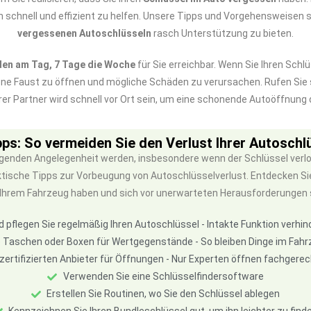
en schnell und effizient zu helfen. Unsere Tipps und Vorgehensweisen s
vergessenen Autoschlüsseln
rasch Unterstützung zu bieten.
den am Tag, 7 Tage die Woche
für Sie erreichbar. Wenn Sie Ihren Sch
ene Faust zu öffnen und mögliche Schäden zu verursachen. Rufen Si
rer Partner wird schnell vor Ort sein, um eine schonende Autoöffnung
pps: So vermeiden Sie den Verlust Ihrer Autoschl
ängenden Angelegenheit werden, insbesondere wenn der Schlüssel verlo
raktische Tipps zur Vorbeugung von Autoschlüsselverlust. Entdecken S
Ihrem Fahrzeug haben und sich vor unerwarteten Herausforderungen 
d pflegen Sie regelmäßig Ihren Autoschlüssel - Intakte Funktion verhi
 Taschen oder Boxen für Wertgegenstände - So bleiben Dinge im Fahr
 zertifizierten Anbieter für Öffnungen - Nur Experten öffnen fachger
Verwenden Sie eine Schlüsselfindersoftware
Erstellen Sie Routinen, wo Sie den Schlüssel ablegen